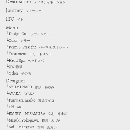
Destination
ディスティネーション
Journey
ジャーニー
ITO
イト
Menu
Design Cut
└
デザインカット
Color
└
カラー
Perm & Straight
└
パーマ & ストレート
Treatment
└
トリートメント
Head Spa
└
ヘッドスパ
└
髪の修復
Other
└
その他
Designer
AYUMI NASU
└
那須 あゆみ
AYAKA
└
AYAKA
Fujiwara maiko
└
藤原マイコ
aki
└
AKI
EMIRY HISAMURA
└
久村 恵未莉
Mizuki Yokogawa
└
横川 みづき
Aoi Maegawa
└
前川 あおい