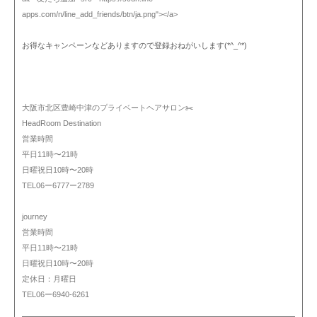
apps.com/n/line_add_friends/btn/ja.png"></a>
お得なキャンペーンなどありますので登録おねがいします(*^_^*)
大阪市北区豊崎中津のプライベートヘアサロン✂️
HeadRoom Destination
営業時間
平日11時〜21時
日曜祝日10時〜20時
TEL06ー6777ー2789
journey
営業時間
平日11時〜21時
日曜祝日10時〜20時
定休日：月曜日
TEL06ー6940-6261