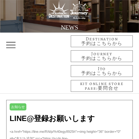
NEWS
Destination
予約はこちらから
Journey
予約はこちらから
Ito
予約はこちらから
kit online store
pass:要問合せ
お知らせ
LINE@登録お願いします
<a href="https://line.me/R/ti/p/%40egy8925h"><img height="36" border="0"
alt="友だち追加" src="https://scdn.line-