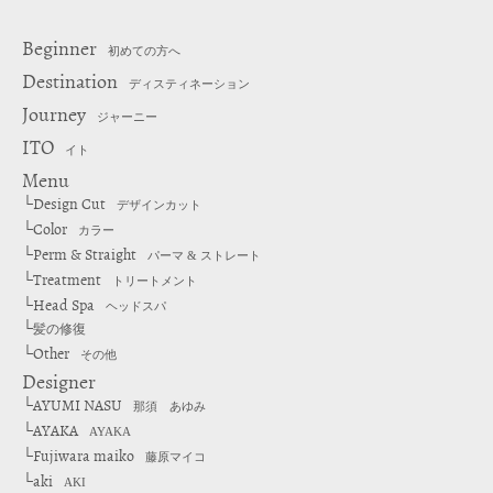
Beginner
初めての方へ
Destination
ディスティネーション
Journey
ジャーニー
ITO
イト
Menu
Design Cut
└
デザインカット
Color
└
カラー
Perm & Straight
└
パーマ & ストレート
Treatment
└
トリートメント
Head Spa
└
ヘッドスパ
└
髪の修復
Other
└
その他
Designer
AYUMI NASU
└
那須 あゆみ
AYAKA
└
AYAKA
Fujiwara maiko
└
藤原マイコ
aki
└
AKI