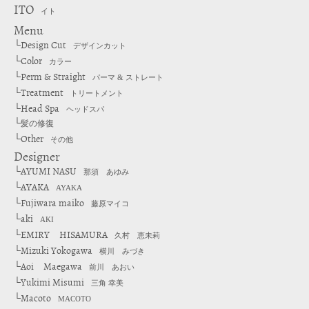
ITO
イト
Menu
Design Cut
└
デザインカット
Color
└
カラー
Perm & Straight
└
パーマ & ストレート
Treatment
└
トリートメント
Head Spa
└
ヘッドスパ
└
髪の修復
Other
└
その他
Designer
AYUMI NASU
└
那須 あゆみ
AYAKA
└
AYAKA
Fujiwara maiko
└
藤原マイコ
aki
└
AKI
EMIRY HISAMURA
└
久村 恵未莉
Mizuki Yokogawa
└
横川 みづき
Aoi Maegawa
└
前川 あおい
Yukimi Misumi
└
三角 幸美
Macoto
└
MACOTO