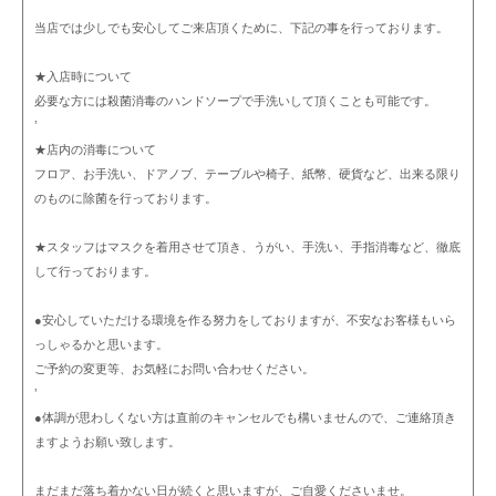
当店では少しでも安心してご来店頂くために、下記の事を行っております。
★入店時について
必要な方には殺菌消毒のハンドソープで手洗いして頂くことも可能です。
’
★店内の消毒について
フロア、お手洗い、ドアノブ、テーブルや椅子、紙幣、硬貨など、出来る限り
のものに除菌を行っております。
★スタッフはマスクを着用させて頂き、うがい、手洗い、手指消毒など、徹底
して行っております。
●安心していただける環境を作る努力をしておりますが、不安なお客様もいら
っしゃるかと思います。
ご予約の変更等、お気軽にお問い合わせください。
’
●体調が思わしくない方は直前のキャンセルでも構いませんので、ご連絡頂き
ますようお願い致します。
まだまだ落ち着かない日が続くと思いますが、ご自愛くださいませ。