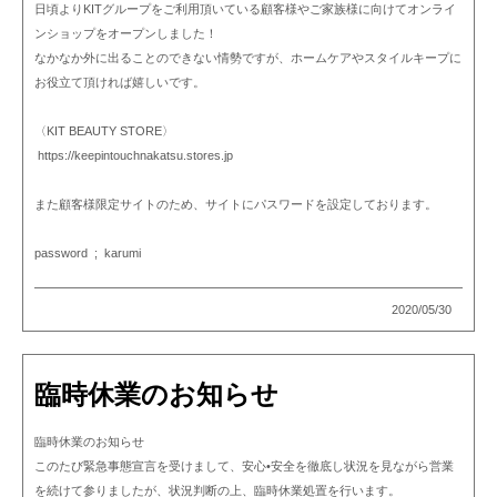
日頃よりKITグループをご利用頂いている顧客様やご家族様に向けてオンライ
ンショップをオープンしました！
なかなか外に出ることのできない情勢ですが、ホームケアやスタイルキープに
お役立て頂ければ嬉しいです。
〈KIT BEAUTY STORE〉
https://keepintouchnakatsu.stores.jp
また顧客様限定サイトのため、サイトにパスワードを設定しております。
password ; karumi
2020/05/30
臨時休業のお知らせ
臨時休業のお知らせ
このたび緊急事態宣言を受けまして、安心•安全を徹底し状況を見ながら営業
を続けて参りましたが、状況判断の上、臨時休業処置を行います。