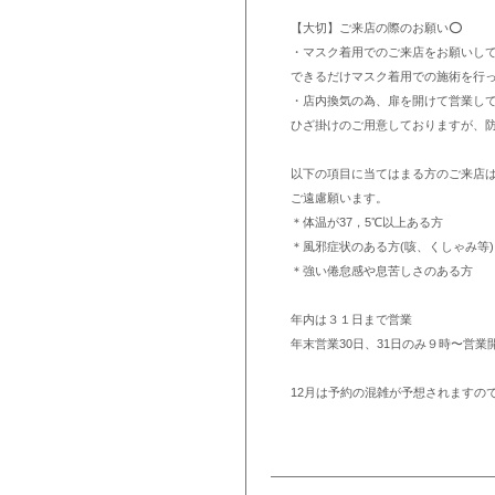
【大切】ご来店の際のお願い⭕️
・マスク着用でのご来店をお願いし
できるだけマスク着用での施術を行
・店内換気の為、扉を開けて営業し
ひざ掛けのご用意しておりますが、
以下の項目に当てはまる方のご来店
ご遠慮願います。
＊体温が37，5℃以上ある方
＊風邪症状のある方(咳、くしゃみ等)
＊強い倦怠感や息苦しさのある方
年内は３１日まで営業
年末営業30日、31日のみ９時〜営業
12月は予約の混雑が予想されますの