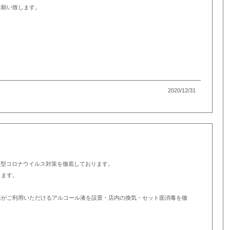
お願い致します。
2020/12/31
ッフが新型コロナウイルス対策を徹底しております。
します。
様がご利用いただけるアルコール液を設置・店内の換気・セット面消毒を徹