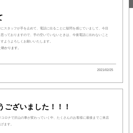
て
中にスタッフが手を止めて、電話に出ることに疑問を感じていまして、今目
と思っておりますので、手の空いていないときは、今後電話に出れないこと
ますようよろしくお願いいたします。
と助かります。
2021/02/25
とうございました！！！
0年コロナで沢山の事が変わっていく中、たくさんのお客様に最後までご来店
上げます。