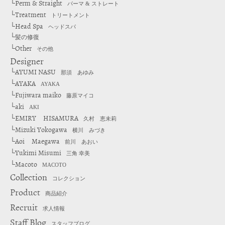
Perm & Straight
└
パーマ & ストレート
Treatment
└
トリートメント
Head Spa
└
ヘッドスパ
└
髪の修復
Other
└
その他
Designer
AYUMI NASU
└
那須 あゆみ
AYAKA
└
AYAKA
Fujiwara maiko
└
藤原マイコ
aki
└
AKI
EMIRY HISAMURA
└
久村 恵未莉
Mizuki Yokogawa
└
横川 みづき
Aoi Maegawa
└
前川 あおい
Yukimi Misumi
└
三角 幸美
Macoto
└
MACOTO
Collection
コレクション
Product
商品紹介
Recruit
求人情報
Staff Blog
スタッフブログ