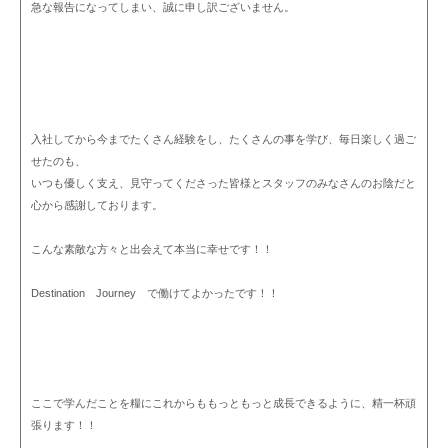
急な報告になってしまい、誠に申し訳ございません。
入社してから今までたくさん経験をし、たくさんの事を学び、毎日楽しく過ご
せたのも、
いつも優しく支え、見守ってくださった皆様とスタッフのみなさんのお陰だと
心から感謝しております。
こんな素敵な方々と出会えて本当に幸せです！！
Destination Journey で働けてよかったです！！
ここで学んだことを糧にこれからももっともっと成長できるように、精一杯頑
張ります！！