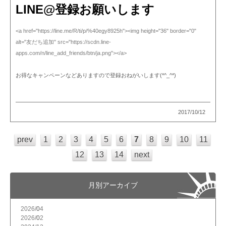
LINE@登録お願いします
<a href="https://line.me/R/ti/p/%40egy8925h"><img height="36" border="0"
alt="友だち追加" src="https://scdn.line-
apps.com/n/line_add_friends/btn/ja.png"></a>
お得なキャンペーンなどありますので登録おねがいします(*^_^*)
2017/10/12
prev
1
2
3
4
5
6
7
8
9
10
11
12
13
14
next
月別アーカイブ
2026/
4
2026/
2