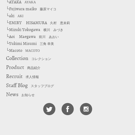
AYAKA
└
AYAKA
Fujiwara maiko
└
藤原マイコ
aki
└
AKI
EMIRY HISAMURA
└
久村 恵未莉
Mizuki Yokogawa
└
横川 みづき
Aoi Maegawa
└
前川 あおい
Yukimi Misumi
└
三角 幸美
Macoto
└
MACOTO
Collection
コレクション
Product
商品紹介
Recruit
求人情報
Staff Blog
スタッフブログ
News
お知らせ