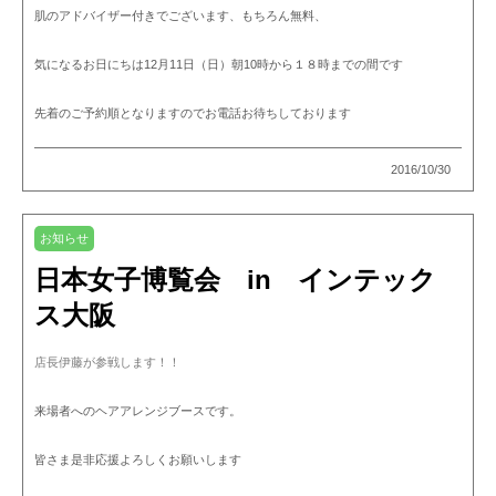
肌のアドバイザー付きでございます、もちろん無料、
気になるお日にちは12月11日（日）朝10時から１８時までの間です
先着のご予約順となりますのでお電話お待ちしております
2016/10/30
お知らせ
日本女子博覧会 in インテック
ス大阪
店長伊藤が参戦します！！
来場者へのヘアアレンジブースです。
皆さま是非応援よろしくお願いします