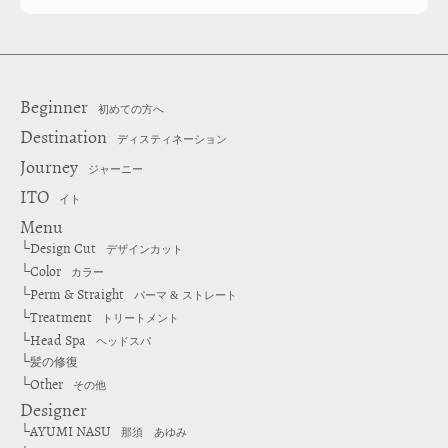
Beginner
初めての方へ
Destination
ディスティネーション
Journey
ジャーニー
ITO
イト
Menu
Design Cut
└
デザインカット
Color
└
カラー
Perm & Straight
└
パーマ & ストレート
Treatment
└
トリートメント
Head Spa
└
ヘッドスパ
└
髪の修復
Other
└
その他
Designer
AYUMI NASU
└
那須 あゆみ