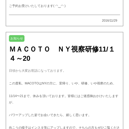
ご予約お受けいたしております( ◠‿◠ )
2016/11/29
お知らせ
ＭＡＣＯＴＯ ＮＹ視察研修11/１
４～20
日頃から大変お世話になっております。
この度私、MACOTOはNYの方に、里帰り、いや、研修、いや視察のため、
11/14〜21まで、休みを頂いております。皆様にはご迷惑御おかけいたします
が、
パワーアップした姿でお会いできたら、嬉しく思います。
向こうの様子はインスタ等にアップしますので、そちらの方もぜひご覧くださ