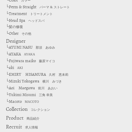
Color
└
カラー
Perm & Straight
└
パーマ & ストレート
Treatment
└
トリートメント
Head Spa
└
ヘッドスパ
└
髪の修復
Other
└
その他
Designer
AYUMI NASU
└
那須 あゆみ
AYAKA
└
AYAKA
Fujiwara maiko
└
藤原マイコ
aki
└
AKI
EMIRY HISAMURA
└
久村 恵未莉
Mizuki Yokogawa
└
横川 みづき
Aoi Maegawa
└
前川 あおい
Yukimi Misumi
└
三角 幸美
Macoto
└
MACOTO
Collection
コレクション
Product
商品紹介
Recruit
求人情報