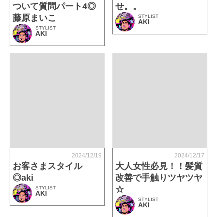
ついて質問パート4◎
せ。。
藤原まいこ
STYLIST
AKI
STYLIST
AKI
2024/12/19
2024/12/17
お客さまスタイル
大人女性必見！！髪質
◎aki
改善で手触りツヤツヤ
☆
STYLIST
AKI
STYLIST
AKI