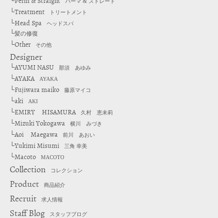
Perm & Straight
└
パーマ & ストレート
Treatment
└
トリートメント
Head Spa
└
ヘッドスパ
└
髪の修復
Other
└
その他
Designer
AYUMI NASU
└
那須 あゆみ
AYAKA
└
AYAKA
Fujiwara maiko
└
藤原マイコ
aki
└
AKI
EMIRY HISAMURA
└
久村 恵未莉
Mizuki Yokogawa
└
横川 みづき
Aoi Maegawa
└
前川 あおい
Yukimi Misumi
└
三角 幸美
Macoto
└
MACOTO
Collection
コレクション
Product
商品紹介
Recruit
求人情報
Staff Blog
スタッフブログ