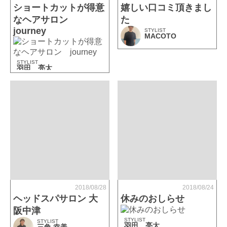
ショートカットが得意
嬉しい口コミ頂きまし
なヘアサロン
た
journey
STYLIST
MACOTO
STYLIST
羽田 亮太
2018/08/28
2018/08/24
ヘッドスパサロン 大
休みのおしらせ
阪中津
STYLIST
STYLIST
羽田 亮太
三角 幸美