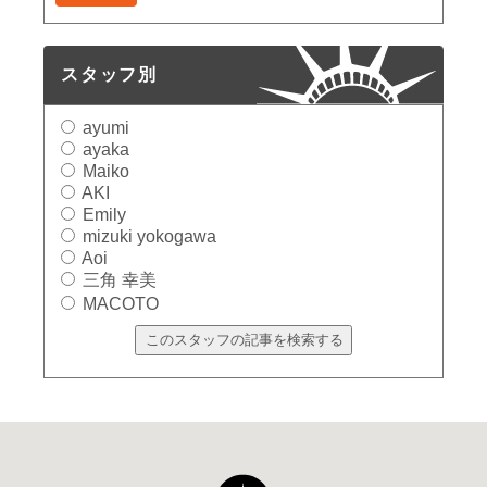
スタッフ別
ayumi
ayaka
Maiko
AKI
Emily
mizuki yokogawa
Aoi
三角 幸美
MACOTO