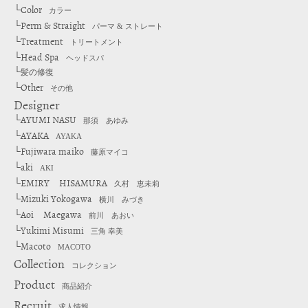
Color
└
カラー
Perm & Straight
└
パーマ & ストレート
Treatment
└
トリートメント
Head Spa
└
ヘッドスパ
└
髪の修復
Other
└
その他
Designer
AYUMI NASU
└
那須 あゆみ
AYAKA
└
AYAKA
Fujiwara maiko
└
藤原マイコ
aki
└
AKI
EMIRY HISAMURA
└
久村 恵未莉
Mizuki Yokogawa
└
横川 みづき
Aoi Maegawa
└
前川 あおい
Yukimi Misumi
└
三角 幸美
Macoto
└
MACOTO
Collection
コレクション
Product
商品紹介
Recruit
求人情報