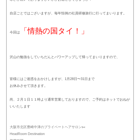
自店ごとではございますが、毎年恒例の社員研修旅行に行ってまいります。
「情熱の国タイ！」
今回は
沢山の勉強をしていちだんとパワーアップして帰ってまいりますので、
皆様にはご迷惑をおかけしますが、1月28日〜31日まで
お休みさせて頂きます。
尚、２月１日１１時より通常営業しておりますので、ご予約はネットでおねが
いいたします
大阪市北区豊崎中津のプライベートヘアサロン✂️
HeadRoom Destination