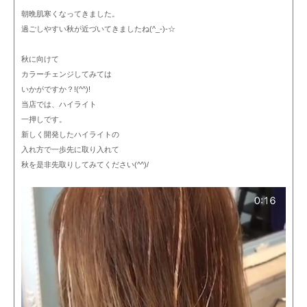
朝晩肌寒くなってきました。
過ごしやすい秋が近づいてきましたね(^_-)-☆
秋に向けて
カラーチェンジしてみては
いかがですか？!(^^)!
当店では、ハイライト
一押しです。
新しく開発したハイライトの
入れ方で一歩先に取り入れて
秋を是非先取りしてみてください(^^)/