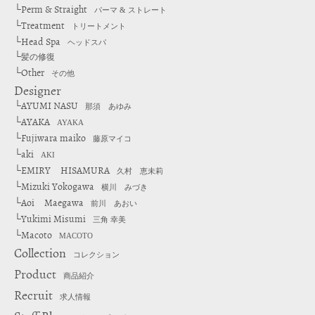
Perm & Straight
└
パーマ & ストレート
Treatment
└
トリートメント
Head Spa
└
ヘッドスパ
└
髪の修復
Other
└
その他
Designer
AYUMI NASU
└
那須 あゆみ
AYAKA
└
AYAKA
Fujiwara maiko
└
藤原マイコ
aki
└
AKI
EMIRY HISAMURA
└
久村 恵未莉
Mizuki Yokogawa
└
横川 みづき
Aoi Maegawa
└
前川 あおい
Yukimi Misumi
└
三角 幸美
Macoto
└
MACOTO
Collection
コレクション
Product
商品紹介
Recruit
求人情報