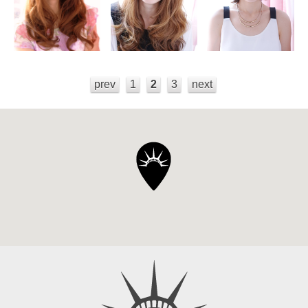
prev
1
2
3
next