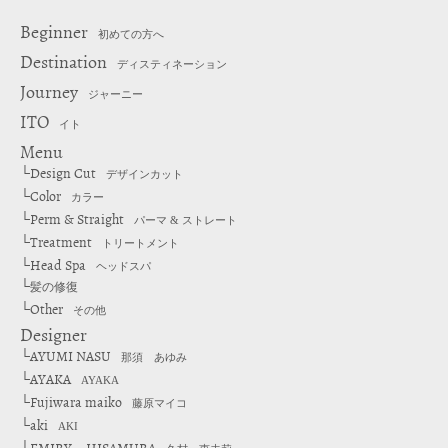
Beginner
初めての方へ
Destination
ディスティネーション
Journey
ジャーニー
ITO
イト
Menu
Design Cut
└
デザインカット
Color
└
カラー
Perm & Straight
└
パーマ & ストレート
Treatment
└
トリートメント
Head Spa
└
ヘッドスパ
└
髪の修復
Other
└
その他
Designer
AYUMI NASU
└
那須 あゆみ
AYAKA
└
AYAKA
Fujiwara maiko
└
藤原マイコ
aki
└
AKI