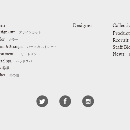
nu
Designer
Collecti
sign Cut
Product
デザインカット
lor
Recruit
カラー
Staff Bl
rm & Straight
パーマ & ストレート
News
eatment
トリートメント
ad Spa
ヘッドスパ
の修復
her
その他