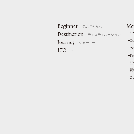
Beginner
Me
初めての方へ
De
Destination
└
ディスティネーション
Co
└
Journey
ジャーニー
Pe
└
ITO
イト
Tr
└
He
└
└
髪
Ot
└