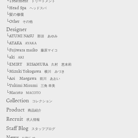
Treatment
└
トリートメント
Head Spa
└
ヘッドスパ
└
髪の修復
Other
└
その他
Designer
AYUMI NASU
└
那須 あゆみ
AYAKA
└
AYAKA
Fujiwara maiko
└
藤原マイコ
aki
└
AKI
EMIRY HISAMURA
└
久村 恵未莉
Mizuki Yokogawa
└
横川 みづき
Aoi Maegawa
└
前川 あおい
Yukimi Misumi
└
三角 幸美
Macoto
└
MACOTO
Collection
コレクション
Product
商品紹介
Recruit
求人情報
Staff Blog
スタッフブログ
News