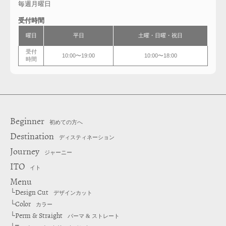
毎週月曜日
受付時間
曜日
平日
土曜・日曜・祝日
受付
10:00〜19:00
10:00〜18:00
時間
Beginner
初めての方へ
Destination
ディスティネーション
Journey
ジャーニー
ITO
イト
Menu
Design Cut
└
デザインカット
Color
└
カラー
Perm & Straight
└
パーマ & ストレート