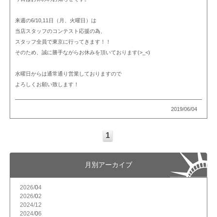
来週の6/10,11日（月、火曜日）は
当店スタッフのコンテスト応援の為、
スタッフ全員で東京に行ってきます！！
そのため、誠に勝手ながらお休みを頂いております(>_<)
水曜日からは通常通り営業しておりますので
よろしくお願い致します！
2019/06/04
1
月別アーカイブ
2026/
4
2026/
2
2024/
12
2024/
6