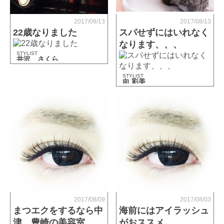
2017/08/13
2017/08/13
22歳なりました
スパせずにはいれなく
なります、、、
STYLIST
井沢 さくら
STYLIST
向 彩美
2017/08/09
2017/08/03
まつエクをするなら中
海前にはアイラッシュ
津、豊崎の美容室
がおススメ