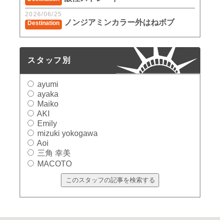
2026/06/25
ノンジアミンカラー外はねボブ
Destination
スタッフ別
ayumi
ayaka
Maiko
AKI
Emily
mizuki yokogawa
Aoi
三角 幸美
MACOTO