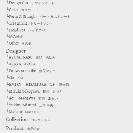
Design Cut
└
デザインカット
Color
└
カラー
Perm & Straight
└
パーマ & ストレート
Treatment
└
トリートメント
Head Spa
└
ヘッドスパ
└
髪の修復
Other
└
その他
Designer
AYUMI NASU
└
那須 あゆみ
AYAKA
└
AYAKA
Fujiwara maiko
└
藤原マイコ
aki
└
AKI
EMIRY HISAMURA
└
久村 恵未莉
Mizuki Yokogawa
└
横川 みづき
Aoi Maegawa
└
前川 あおい
Yukimi Misumi
└
三角 幸美
Macoto
└
MACOTO
Collection
コレクション
Product
商品紹介