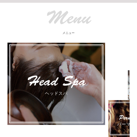
Menu
メニュー
Head Spa
ヘッドスパ
Perm&S
パーマ＆