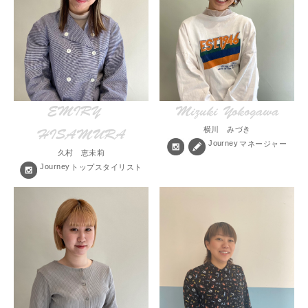
EMIRY
Mizuki Yokogawa
横川 みづき
HISAMURA
Journey
マネージャー
久村 恵未莉
Journey
トップスタイリスト