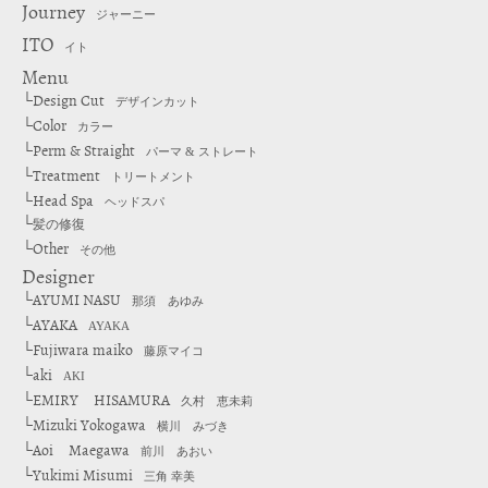
Journey
ジャーニー
ITO
イト
Menu
Design Cut
└
デザインカット
Color
└
カラー
Perm & Straight
└
パーマ & ストレート
Treatment
└
トリートメント
Head Spa
└
ヘッドスパ
└
髪の修復
Other
└
その他
Designer
AYUMI NASU
└
那須 あゆみ
AYAKA
└
AYAKA
Fujiwara maiko
└
藤原マイコ
aki
└
AKI
EMIRY HISAMURA
└
久村 恵未莉
Mizuki Yokogawa
└
横川 みづき
Aoi Maegawa
└
前川 あおい
Yukimi Misumi
└
三角 幸美